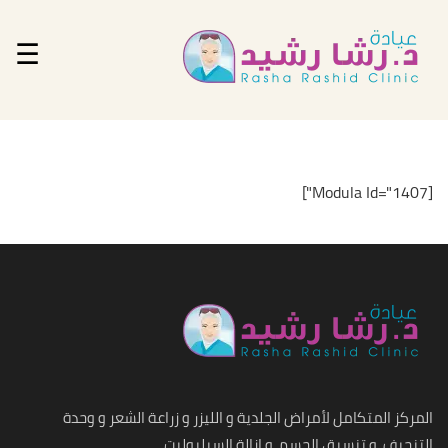
☰
[Modula Id="1407"]
المركز المتكامل لأمراض الجلدية و الليزر و زراعة الشعر و وحدة
التنحيف, و تنسيق الجسم, و إزالة السيليوليت